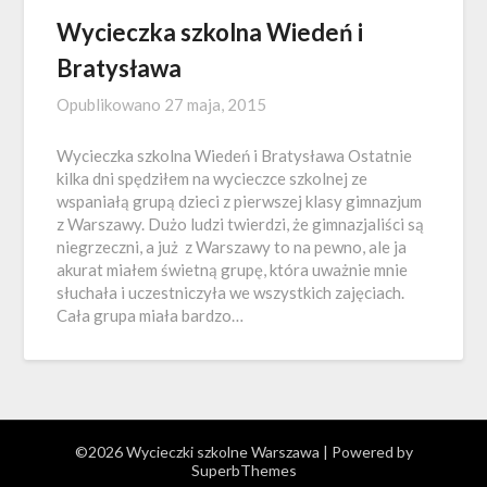
Wycieczka szkolna Wiedeń i
Bratysława
Opublikowano
27 maja, 2015
Wycieczka szkolna Wiedeń i Bratysława Ostatnie
kilka dni spędziłem na wycieczce szkolnej ze
wspaniałą grupą dzieci z pierwszej klasy gimnazjum
z Warszawy. Dużo ludzi twierdzi, że gimnazjaliści są
niegrzeczni, a już z Warszawy to na pewno, ale ja
akurat miałem świetną grupę, która uważnie mnie
słuchała i uczestniczyła we wszystkich zajęciach.
Cała grupa miała bardzo…
©2026 Wycieczki szkolne Warszawa
| Powered by
SuperbThemes