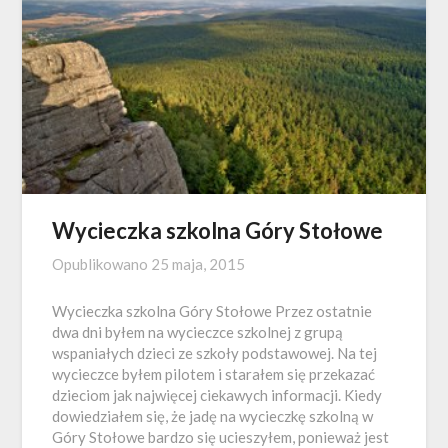
Wycieczka szkolna Góry Stołowe
Opublikowano
25 maja, 2015
Wycieczka szkolna Góry Stołowe Przez ostatnie
dwa dni byłem na wycieczce szkolnej z grupą
wspaniałych dzieci ze szkoły podstawowej. Na tej
wycieczce byłem pilotem i starałem się przekazać
dzieciom jak najwięcej ciekawych informacji. Kiedy
dowiedziałem się, że jadę na wycieczkę szkolną w
Góry Stołowe bardzo się ucieszyłem, ponieważ jest