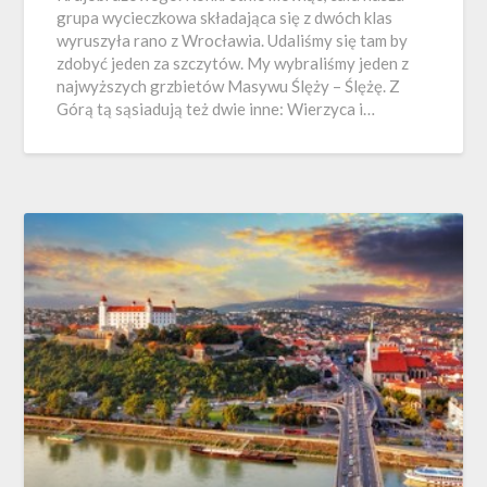
grupa wycieczkowa składająca się z dwóch klas
wyruszyła rano z Wrocławia. Udaliśmy się tam by
zdobyć jeden za szczytów. My wybraliśmy jeden z
najwyższych grzbietów Masywu Ślęży – Ślężę. Z
Górą tą sąsiadują też dwie inne: Wierzyca i…