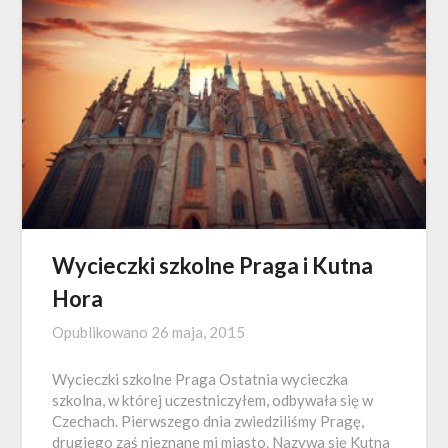
Wycieczki szkolne Praga i Kutna
Hora
Opublikowano
26 maja, 2015
Wycieczki szkolne Praga Ostatnia wycieczka
szkolna, w której uczestniczyłem, odbywała się w
Czechach. Pierwszego dnia zwiedziliśmy Pragę,
drugiego zaś nieznane mi miasto. Nazywa się Kutna