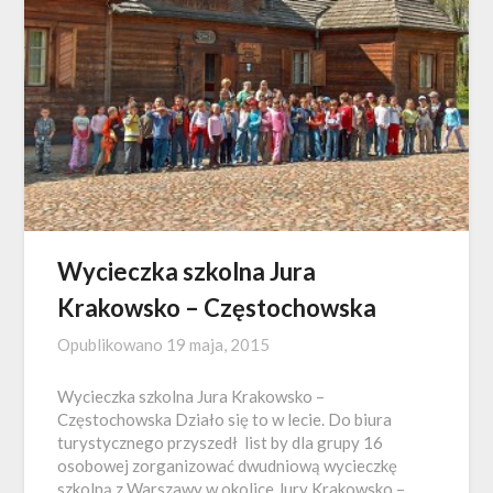
Wycieczka szkolna Jura
Krakowsko – Częstochowska
Opublikowano
19 maja, 2015
Wycieczka szkolna Jura Krakowsko –
Częstochowska Działo się to w lecie. Do biura
turystycznego przyszedł list by dla grupy 16
osobowej zorganizować dwudniową wycieczkę
szkolną z Warszawy w okolice Jury Krakowsko –